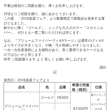
平素は格別のご高配を賜り、厚くお礼申し上げます。
日頃よりご拡販を賜り、誠にあがとうざいます。
この度、「2018楽器フェア」より数量限定で新製品を発表する運
びとなました。
鮮やかに輝く『ゴールド』、シックな大人のカラー『スカイシル
バー』、ぜひとも一度ご覧いただければ存じます。
なお、『プリュームファイバーヴィオⅡラージ』は通常のヴィオⅡ
よりサイズが大きくなり、小物・弓が収納しやすくなりました。
一台一台生産過程による個性があり、長く愛用できるケースなる
のではないかと存じます。
何卒 ご拡販賜ります よう 宜しく お願い申し上げます。
謹白
記
発売日：2018楽器フェアより
希望小売価
品名
色
品番
仕様
格（税別）
新ストラップ
ゴールド
5830G
付
オリジナルク
プリュームファイバー
67,000円
ロス付