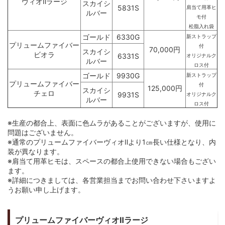
ヴィオⅡラージ
スカイシ
5831S
肩当て用革ヒ
ルバー
モ付
松脂入れ袋
ゴールド
6330G
新ストラップ
プリュームファイバー
付
70,000円
スカイシ
ビオラ
6331S
オリジナルク
ルバー
ロス付
ゴールド
9930G
新ストラップ
プリュームファイバー
付
125,000円
スカイシ
チェロ
9931S
オリジナルク
ルバー
ロス付
※生産の都合上、表面に色ムラがあることがございますが、使用に
問題はございません。
※通常のプリュームファイバーヴィオⅡより1㎝長い仕様となり、内
装が異なります。
※肩当て用革ヒモは、スペースの都合上使用できない場合もござい
ます。
※詳細につきましては、各営業担当までお問い合わせ下さいますよ
うお願い申し上げます。
プリュームファイバーヴィオⅡラージ