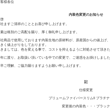
お客様各位
内装色変更のお知らせ
謹啓
貴社ますご清祥のこととお喜び申し上げます。
平素は格別のご高配を賜り、厚く御礼申し上げます。
弊社商品で使用しております内装生地の原材料が、原産国からの値上げ
大きく値上がりをしております。
つきましては、色を変える事で、コストを抑えるように対処させて頂き
長年に渡り、お取扱い頂いている中での変更で、ご迷惑をお掛けしまし
何卒ご理解、ご協力賜りますようお願い申し上げます。
記
仕様変更
プリュームファイバースリムⅡ プラチ
変更後の内装色・・・ブラッ