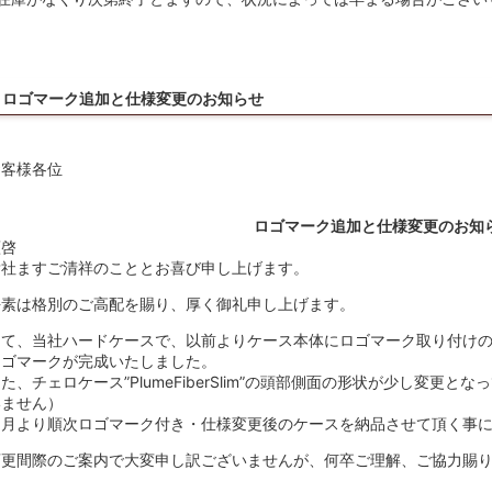
ロゴマーク追加と仕様変更のお知らせ
お客様各位
ロゴマーク追加と仕様変更のお知
謹啓
貴社ますご清祥のこととお喜び申し上げます。
平素は格別のご高配を賜り、厚く御礼申し上げます。
さて、当社ハードケースで、以前よりケース本体にロゴマーク取り付け
ロゴマークが完成いたしました。
た、チェロケース”PlumeFiberSlim”の頭部側面の形状が少し変更
いません）
７月より順次ロゴマーク付き・仕様変更後のケースを納品させて頂く事
変更間際のご案内で大変申し訳ございませんが、何卒ご理解、ご協力賜