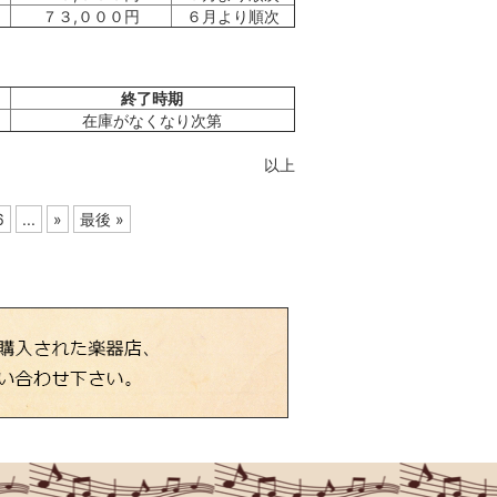
７３,０００円
６月より順次
終了時期
在庫がなくなり次第
以上
6
...
»
最後 »