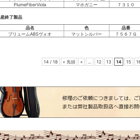
PlumeFiberViola
マホガニー
７３１０
生産終了製品
品名
色
品番
プリュームABSヴォオ
マットシルバー
７５６７Ｇ
14 / 18
« 先頭
«
...
12
13
14
15
1