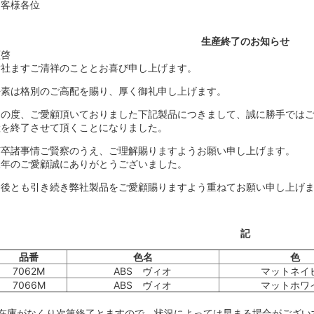
お客様各位
生産終了のお知らせ
謹啓
貴社ますご清祥のこととお喜び申し上げます。
平素は格別のご高配を賜り、厚く御礼申し上げます。
この度、ご愛顧頂いておりました下記製品につきまして、誠に勝手ではご
産を終了させて頂くことになりました。
何卒諸事情ご賢察のうえ、ご理解賜りますようお願い申し上げます。
永年のご愛顧誠にありがとうございました。
今後とも引き続き弊社製品をご愛顧賜りますよう重ねてお願い申し上げ
記
品番
色名
色
7062M
ABS ヴィオ
マットネイ
7066M
ABS ヴィオ
マットホワ
※在庫がなくり次第終了とますので、状況によっては早まる場合がござい