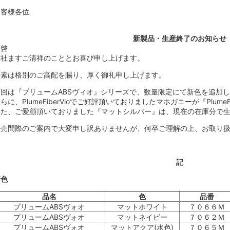
お客様各位
新製品・生産終了のお知らせ
謹啓
貴社ますご清祥のこととお喜び申し上げます。
平素は格別のご高配を賜り、厚く御礼申し上げます。
今回は『プリュームABSヴィオ』シリーズで、数量限定にて新色を追加
らに、PlumeFiberVioでご好評頂いておりましたマホガニーが『Plume
また、ご愛顧頂いておりました『マットシルバー』は、現在の在庫分で
発売間際のご案内で大変申し訳ありませんが、何卒ご理解の上、お取り
記
新色
品名
色
品番
プリュームABSヴォオ
マットホワイト
７０６６Ｍ
プリュームABSヴォオ
マットネイビー
７０６２Ｍ
プリュームABSヴォオ
マットアクア(水色)
７０６５Ｍ