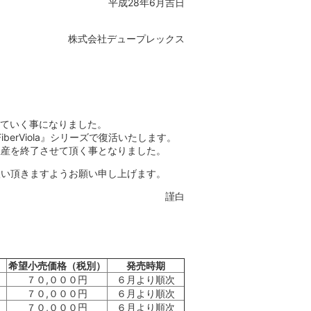
平成28年6月吉日
株式会社デュープレックス
していく事になりました。
FiberViola』シリーズで復活いたします。
生産を終了させて頂く事となりました。
扱い頂きますようお願い申し上げます。
謹白
希望小売価格（税別）
発売時期
７０,０００円
６月より順次
７０,０００円
６月より順次
７０,０００円
６月より順次