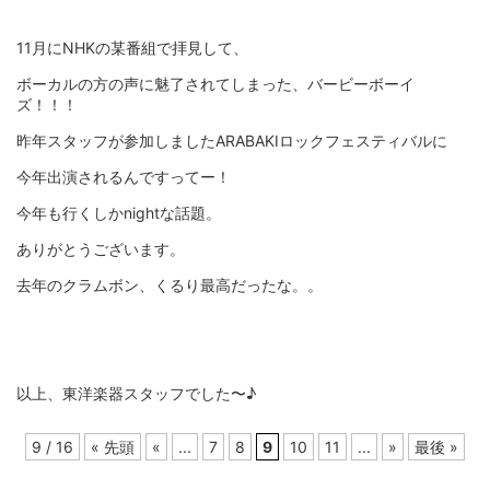
11月にNHKの某番組で拝見して、
ボーカルの方の声に魅了されてしまった、バービーボーイ
ズ！！！
昨年スタッフが参加しましたARABAKIロックフェスティバルに
今年出演されるんですってー！
今年も行くしかnightな話題。
ありがとうございます。
去年のクラムボン、くるり最高だったな。。
以上、東洋楽器スタッフでした〜♪
9 / 16
« 先頭
«
...
7
8
9
10
11
...
»
最後 »