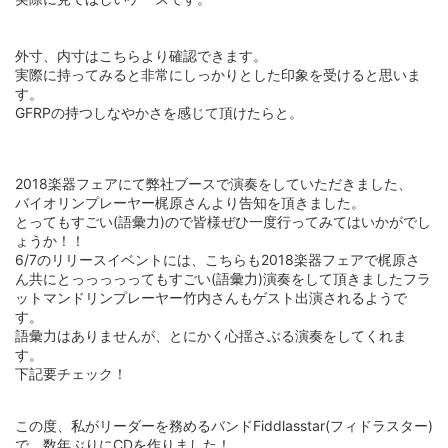
外寸、内寸は
こちら
より確認できます。
実際に持ってみると非常にしっかりとした印象を受けると思いま
す。
GFRPの持つしなやかさを感じて頂けたらと。
2018楽器フェアにて弊社ブースで演奏をしていただきました、
バイオリンプレーヤー梶原さんより告知を頂きました。
とってもすごい(語彙力)ので皆様ぜひ一度行ってみてはいかがでし
ょうか！！
6/7のリリースイベントには、こちらも2018楽器フェアで梶原さ
ん共にとっっっっってもすごい(語彙力)演奏をして頂きましたフラ
ットマンドリンプレーヤー竹内さんもゲスト出演されるようで
す。
語彙力はありませんが、とにかく心揺さぶる演奏をしてくれま
す。
下記要チェック！
この度、私がリーダーを務めるバンドFiddlasstar(フィドラスター)
で、数年ぶりにCDを作りました！