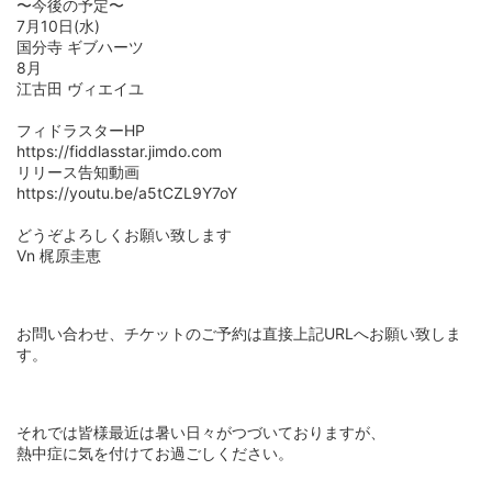
〜今後の予定〜
7月10日(水)
国分寺 ギブハーツ
8月
江古田 ヴィエイユ
フィドラスターHP
h
ttps://fiddlasstar.jimdo.com
リリース告知動画
h
ttps://youtu.be/a5tCZL9Y7oY
どうぞよろしくお願い致します
Vn 梶原圭恵
お問い合わせ、チケットのご予約は直接上記URLへお願い致しま
す。
それでは皆様最近は暑い日々がつづいておりますが、
熱中症に気を付けてお過ごしください。