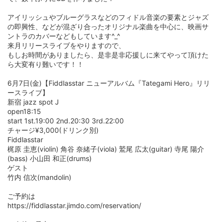
アイリッシュやブルーグラスなどのフィドル音楽の要素とジャズ
の即興性、などが混ざり合ったオリジナル楽曲を中心に、映画サ
ントラのカバーなどもしています^_^
来月リリースライブをやりますので、
もしお時間がありましたら、是非是非応援しに来てやって頂けた
ら大変有り難いです！！
6月7日(金)【Fiddlasstar ニューアルバム『Tategami Hero』リリ
ースライブ】
新宿 jazz spot J
open18:15
start 1st.19:00 2nd.20:30 3rd.22:00
チャージ¥3,000(ドリンク別)
Fiddlasstar
梶原 圭恵(violin) 角谷 奈緒子(viola) 鷲尾 広太(guitar) 寺尾 陽介
(bass) 小山田 和正(drums)
ゲスト
竹内 信次(mandolin)
ご予約は
https://fiddlasstar.jimdo.com/reservation/